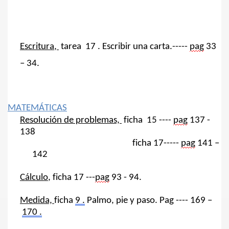
INFANTIL
L EOE. LAURA ÁLAMO ROMERO
Escritura
,
tarea
17 .
Escribir una carta.-----
pag
33
A GARCÍA SÁNCHEZ
– 34.
MATEMÁ
TICAS
Resolución de problemas,
ficha
15 ----
pag
137 -
138
f
icha
17-----
pag
141 –
142
Cálculo
,
ficha 17 ---
pag
93 - 94
.
Medida,
f
icha
9 .
Palmo, pie y paso.
Pag
---- 169 –
170 .