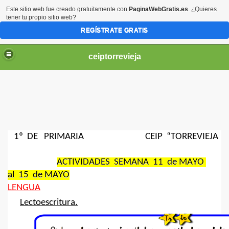
Este sitio web fue creado gratuitamente con
PaginaWebGratis.es
. ¿Quieres
tener tu propio sitio web?
REGÍSTRATE GRATIS
ceiptorrevieja
1º DE PRIMARIA
CEIP “TORREVIEJA
IL 3 AÑOS.
ACTIVIDADES SEMANA 11
de MAYO
NTIL 4 AÑOS
al
15
de MAYO
IL 5 AÑOS.
LENGUA
Lectoescritura.