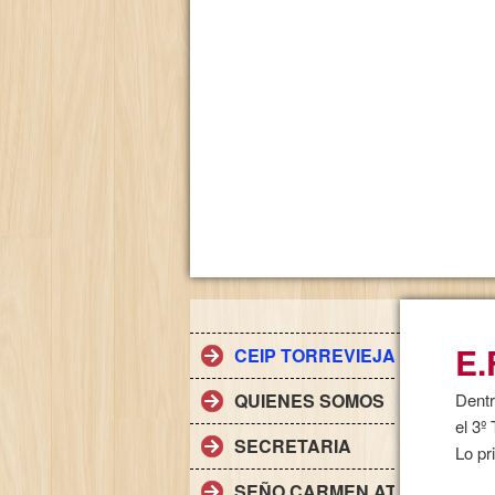
E.
CEIP TORREVIEJA
QUIENES SOMOS
Dentr
el 3º
SECRETARIA
Lo pr
SEÑO CARMEN ATIENZA. INFA