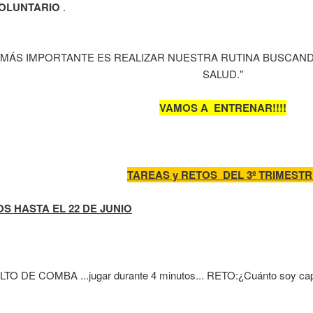
VOLUNTARIO
.
FANTIL 4 AÑOS
NTIL 5 AÑOS.
 MÁS IMPORTANTE ES REALIZAR NUESTRA RUTINA BUSCAN
SALUD."
VAMOS A ENTRENAR!!!!
ón
TAREAS y RETOS DEL 3º TRIMESTR
S HASTA EL 22 DE JUNIO
ALTO DE COMBA ...jugar durante 4 minutos... RETO:¿Cuánto soy ca