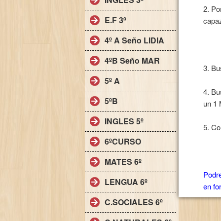
2. Po
E.F 3º
capaz
4º A Seño LIDIA
4ºB Seño MAR
3. Bu
5º A
4. B
5ºB
un 1 
INGLES 5º
5. Co
6ºCURSO
MATES 6º
Podre
LENGUA 6º
en fo
C.SOCIALES 6º