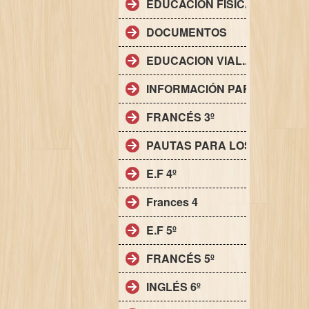
EDUCACIÓN FÍSICA
DOCUMENTOS
EDUCACION VIAL..
INFORMACIÓN PARA LAS FAM
FRANCÉS 3º
PAUTAS PARA LOS CUADER
E.F 4º
Frances 4
E.F 5º
FRANCÉS 5º
INGLÉS 6º