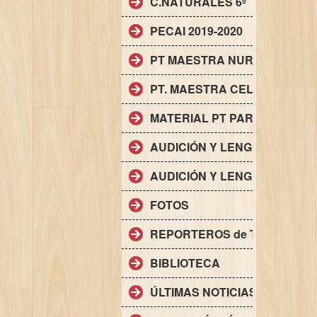
C.NATURALES 6º
PECAI 2019-2020
PT MAESTRA NURIA CHACÓ
PT. MAESTRA CELIA SÁNCH
MATERIAL PT PARA ALUMNAD
AUDICIÓN Y LENGUAJE. AL 
AUDICIÓN Y LENGUAJE. AL 
FOTOS
REPORTEROS de Torrevieja
BIBLIOTECA
ÚLTIMAS NOTICIAS