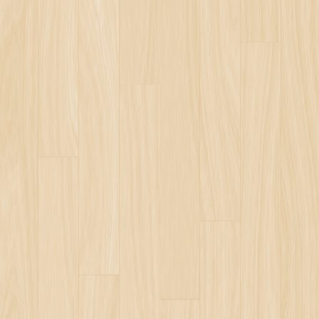
N
EZ
O INFANTIL
DEL EOE. LAURA ÁLAMO ROMERO
ANA GARCÍA SÁNCHEZ