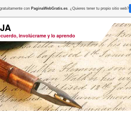
 gratuitamente con
PaginaWebGratis.es
. ¿Quieres tener tu propio sitio web?
EJA
recuerdo, involúcrame y lo aprendo