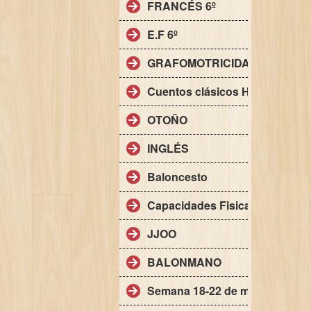
FRANCÉS 6º
E.F 6º
GRAFOMOTRICIDAD FINA
Cuentos clásicos HALLOWEE
OTOÑO
INGLÉS
Baloncesto
Capacidades Fisicas basicas
JJOO
BALONMANO
Semana 18-22 de mayo