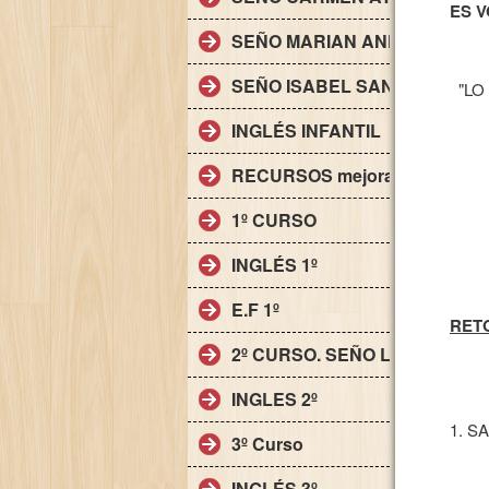
ES 
SEÑO MARIAN ANDRADES. IN
SEÑO ISABEL SANTANA. INFA
"LO
INGLÉS INFANTIL
RECURSOS mejora y ampliaci
1º CURSO
INGLÉS 1º
E.F 1º
RETO
2º CURSO. SEÑO LAURA
INGLES 2º
1. S
3º Curso
INGLÉS 3º