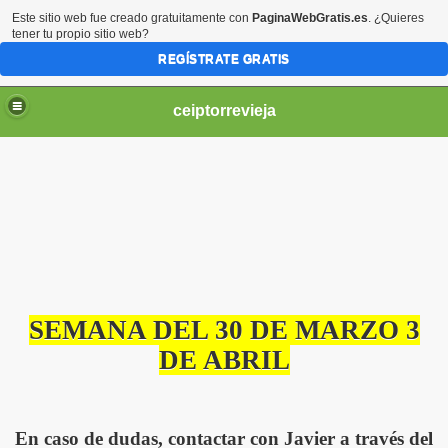
Este sitio web fue creado gratuitamente con
PaginaWebGratis.es
. ¿Quieres
tener tu propio sitio web?
REGÍSTRATE GRATIS
ceiptorrevieja
IL 3 AÑOS.
NTIL 4 AÑOS
SEMANA DEL 30 DE MARZO 3
DE ABRIL
IL 5 AÑOS.
En caso de dudas, contactar con Javier a través del