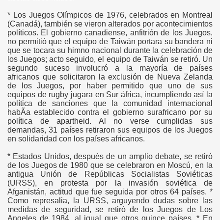
* Los Juegos Olímpicos de 1976, celebrados en Montreal
(Canadá), también se vieron alterados por acontecimientos
polí­ticos. El gobierno canadiense, anfitrión de los Juegos,
no permitió que el equipo de Taiwán portara su bandera ni
que se tocara su himno nacional durante la celebración de
los Juegos; acto seguido, el equipo de Taiwán se retiró. Un
segundo suceso involucró a la mayoría de países
africanos que solicitaron la exclusión de Nueva Zelanda
de los Juegos, por haber permitido que uno de sus
equipos de rugby jugara en Sur áfrica, incumpliendo así la
polí­tica de sanciones que la comunidad internacional
habÃ­a establecido contra el gobierno surafricano por su
política de apartheid. Al no verse cumplidas sus
demandas, 31 países retiraron sus equipos de los Juegos
en solidaridad con los países africanos.
* Estados Unidos, después de un amplio debate, se retiró
de los Juegos de 1980 que se celebraron en Moscú, en la
antigua Unión de Repúblicas Socialistas Soviéticas
YO
(URSS), en protesta por la invasión soviética de
Afganistán, actitud que fue seguida por otros 64 países. *
Como represalia, la URSS, arguyendo dudas sobre las
medidas de seguridad, se retiró de los Juegos de Los
Angeles de 1984, al igual que otros quince países. * En