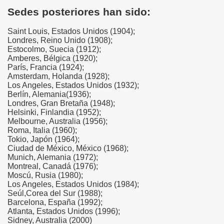
Sedes posteriores han sido:
INFANTIL
Saint Louis, Estados Unidos (1904);
L EOE. LAURA ÁLAMO ROMERO
Londres, Reino Unido (1908);
Estocolmo, Suecia (1912);
Amberes, Bélgica (1920);
A GARCÍA SÁNCHEZ
Parí­s, Francia (1924);
Amsterdam, Holanda (1928);
Los Angeles, Estados Unidos (1932);
Berlín, Alemania(1936);
Londres, Gran Bretaña (1948);
Helsinki, Finlandia (1952);
Melbourne, Australia (1956);
Roma, Italia (1960);
Tokio, Japón (1964);
Ciudad de México, México (1968);
Munich, Alemania (1972);
Montreal, Canadá (1976);
Moscú, Rusia (1980);
Los Angeles, Estados Unidos (1984);
Seúl,Corea del Sur (1988);
Barcelona, España (1992);
Atlanta, Estados Unidos (1996);
Sidney, Australia (2000)