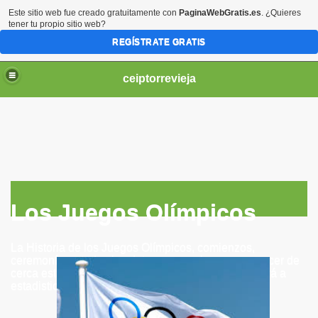
Este sitio web fue creado gratuitamente con
PaginaWebGratis.es
. ¿Quieres
tener tu propio sitio web?
REGÍSTRATE GRATIS
ceiptorrevieja
IL 3 AÑOS.
Los Juegos Olímpicos
NTIL 4 AÑOS
La Historia de los Juegos Olímpicos, comienzos,
IL 5 AÑOS.
ceremonías y todos los datos necesarios para conocer de
cerca esta tradición. Si querés más información entrá a
estadisticasmdt.blogspot.com