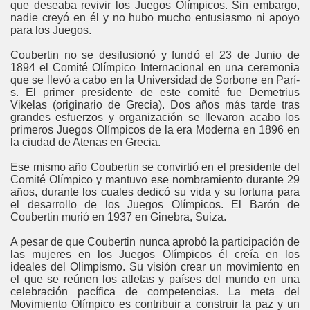
que deseaba revivir los Juegos Olímpicos. Sin embargo,
nadie creyó en él y no hubo mucho entusiasmo ni apoyo
para los Juegos.
Coubertin no se desilusionó y fundó el 23 de Junio de
1894 el Comité Olí­mpico Internacional en una ceremonia
que se llevó a cabo en la Universidad de Sorbone en Parí­
s. El primer presidente de este comité fue Demetrius
Vikelas (originario de Grecia). Dos años más tarde tras
grandes esfuerzos y organización se llevaron acabo los
primeros Juegos Olímpicos de la era Moderna en 1896 en
la ciudad de Atenas en Grecia.
Ese mismo año Coubertin se convirtió en el presidente del
Comité Olí­mpico y mantuvo ese nombramiento durante 29
años, durante los cuales dedicó su vida y su fortuna para
el desarrollo de los Juegos Olímpicos. El Barón de
Coubertin murió en 1937 en Ginebra, Suiza.
A pesar de que Coubertin nunca aprobó la participación de
las mujeres en los Juegos Olímpicos él creía en los
ideales del Olimpismo. Su visión crear un movimiento en
el que se reúnen los atletas y países del mundo en una
celebración pací­fica de competencias. La meta del
Movimiento Olí­mpico es contribuir a construir la paz y un