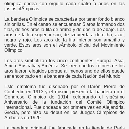
oli­mpica ondea con orgullo cada cuatro a años en las
justas olÃ­mpicas.
La bandera Olimpica se caracteriza por tener fondo blanco
sin orillas. En el centro se encuentran 5 aros formando dos
filas, de tres aros la fila de arriba y de dos la de abajo. Los
aros de la fila superior son, de izquierda a derecha, azul,
negro y rojo. Los aros de la fila inferior son amarillo y
verde. Estos aros son el sÃ­mbolo oficial del Movimiento
Olimpico.
Los aros simbolizan los cinco continentes: Europa, Asia,
Africa, Australia y América. Se cree que los colores de los
aros fueron elegidos porque al menos uno de ellos puede
ser encontrado en la bandera de cada Nación del Mundo.
Este emblema fue diseñado por el Barón Pierre de
Coubertin en 1913 y él mismo presentó la bandera en el
Congreso Olimpico de 1914, celebrando el vigésimo
Aniversario de la fundación del Comité Olí­mpico
Internacional. Fue ondeada por primera vez en Alejandría,
Grecia, pero hizo su debut en los Juegos Olimpicos de
Amberes en 1920.
La bandera original, fue fabricada en la tienda de París