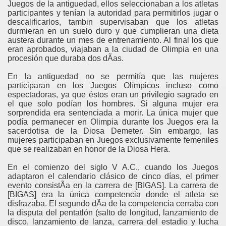
Juegos de la antiguedad, ellos seleccionaban a los atletas
participantes y tení­an la autoridad para permitirlos jugar o
descalificarlos, tambin supervisaban que los atletas
durmieran en un suelo duro y que cumplieran una dieta
austera durante un mes de entrenamiento. Al final los que
eran aprobados, viajaban a la ciudad de Olimpia en una
procesión que duraba dos dÃ­as.
En la antiguedad no se permitía que las mujeres
participaran en los Juegos Olímpicos incluso como
espectadoras, ya que éstos eran un privilegio sagrado en
el que solo podían los hombres. Si alguna mujer era
sorprendida era sentenciada a morir. La única mujer que
podía permanecer en Olimpia durante los Juegos era la
sacerdotisa de la Diosa Demeter. Sin embargo, las
mujeres participaban en Juegos exclusivamente femeniles
que se realizaban en honor de la Diosa Hera.
En el comienzo del siglo V A.C., cuando los Juegos
adaptaron el calendario clásico de cinco días, el primer
evento consistÃ­a en la carrera de [BIGAS]. La carrera de
[BIGAS] era la única competencia donde el atleta se
disfrazaba. El segundo dÃ­a de la competencia cerraba con
la disputa del pentatlón (salto de longitud, lanzamiento de
disco, lanzamiento de lanza, carrera del estadio y lucha