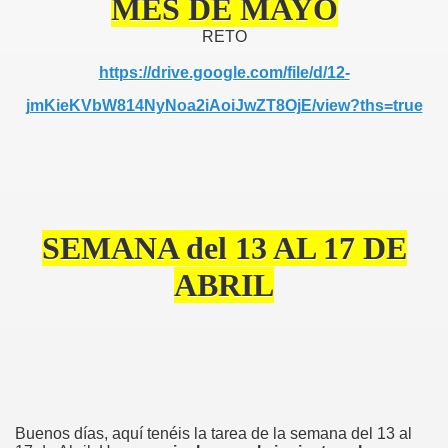
MES DE MAYO
RETO
https://drive.google.com/file/d/12-
jmKieKVbW814NyNoa2iAoiJwZT8OjE/view?ths=true
SEMANA del 13 AL 17 DE
ABRIL
Buenos días, aquí tenéis la tarea de la semana del 13 al