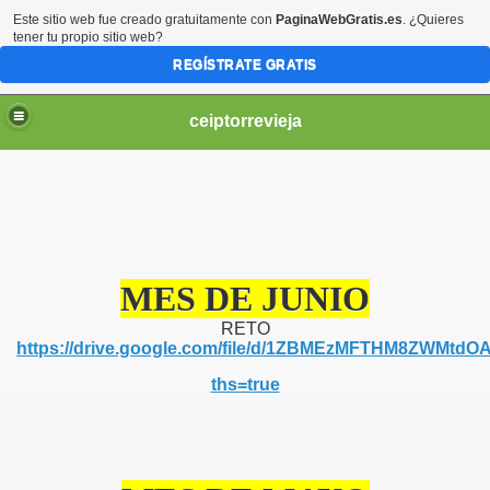
Este sitio web fue creado gratuitamente con
PaginaWebGratis.es
. ¿Quieres
tener tu propio sitio web?
REGÍSTRATE GRATIS
ceiptorrevieja
MES DE JUNIO
IL 3 AÑOS.
RETO
https://drive.google.com/file/d/1ZBMEzMFTHM8ZWMtd
NTIL 4 AÑOS
ths=true
IL 5 AÑOS.