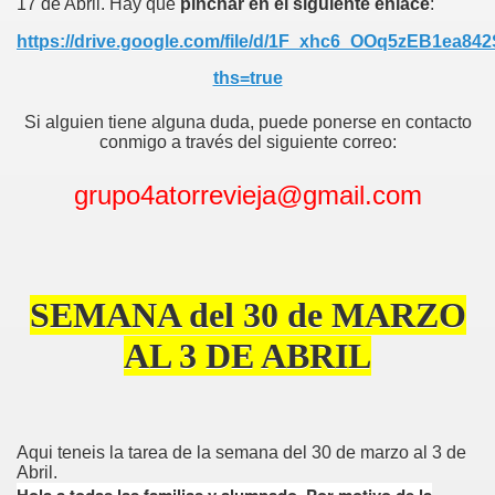
17 de Abril. Hay que
pinchar en el siguiente enlace
:
https://drive.google.com/file/d/1F_xhc6_OOq5zEB1ea8
ths=true
Si alguien tiene alguna duda, puede ponerse en contacto
conmigo a través del siguiente correo:
grupo4atorrevieja@gmail.com
SEMANA del 30 de MARZO
AL 3 DE ABRIL
Aqui teneis la tarea de la semana del 30 de marzo al 3 de
Abril.
Hola a todas las familias y alumnado. Por motivo de la