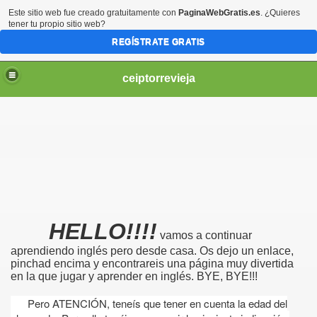
Este sitio web fue creado gratuitamente con
PaginaWebGratis.es
. ¿Quieres
tener tu propio sitio web?
REGÍSTRATE GRATIS
ceiptorrevieja
IL 3 AÑOS.
HELLO!!!!
NTIL 4 AÑOS
vamos a continuar
aprendiendo inglés pero desde casa. Os dejo un enlace,
IL 5 AÑOS.
pinchad encima y encontrareis una página muy divertida
en la que jugar y aprender en inglés. BYE, BYE!!!
Pero ATENCIÓN, teneís que tener en cuenta la edad del