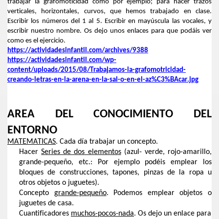
trabajar la grafomoticidad como por ejemplo; para hacer trazos
verticales, horizontales, curvos, que hemos trabajado en clase.
Escribir los números del 1 al 5. Escribir en mayúscula las vocales, y
escribir nuestro nombre.
Os dejo un
os
enlace
s
para que podáis ver
como es el ejercicio.
https://actividadesinfantil.com/archives/9388
https://actividadesinfantil.com/wp-
content/uploads/2015/08/Trabajamos-la-grafomotricidad-
creando-letras-en-la-arena-en-la-sal-o-en-el-az%C3%BAcar.jpg
AREA DEL CONOCIMIENTO DEL
ENTORNO
MATEMATICAS
. Cada día trabajar un concepto.
Hacer
Series de dos elementos
(azul- verde,
rojo-amarillo,
grande-pequeño
, etc.: Por ejemplo podéis emplear los
bloques de construcciones, tapones, pinzas de la ropa u
otros objetos
o juguetes
).
Concepto
grande-pequeño
. Podemos emplear objetos o
juguetes de casa.
Cuantificadores
muchos-pocos-nada
. Os dejo un enlace para