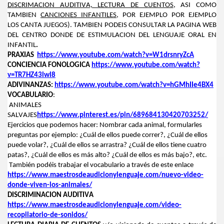
DISCRIMACION AUDITIVA, LECTURA DE CUENTOS
,
ASI COMO
TAMBIEN
CANCIONES INFANTILES
,
POR EJEMPLO
POR EJEMPLO
LOS
CANTA JUEGOS). TAMBIEN PODEIS CONSULTAR LA
PAGINA WEB
DEL CENTRO DONDE
DE ESTIMULACION DEL LENGUAJE ORAL EN
INFANTIL
.
PRAXIAS
https://www.youtube.com/watch?v=W1drsnryZcA
CONCIENCIA FONOLOGICA
https://www.youtube.com/watch?
v=TR7HZ43lwl8
ADIVINANZAS:
https://www.youtube.com/watch?v=hGMhIIe4BX4
VOCABULARIO
:
ANIMALES
SALVAJES
https://www.pinterest.es/pin/689684130420703252/
Ejercicios que podemos hacer:
Nombrar cada animal
,
formularles
preguntas por ejem
plo: ¿Cuál de ellos puede correr
?, ¿Cuál de ellos
puede vo
lar?,
¿Cuál de ellos se arrastra?
¿Cuál de ellos tiene cuatro
patas
?,
¿Cuál de ellos es más alto? ¿Cuál
de ellos es más bajo?
, etc.
También podéis trabajar el vocabulario a trav
és de este enlace
https://www.maestrosdeaudicionylenguaje.com/nuevo-video-
YO
donde-viven-los-animales/
DISCRIMINACION AUDITIVA
https://www.maestrosdeaudicionylenguaje.com/video-
recopilatorio-de-sonidos/