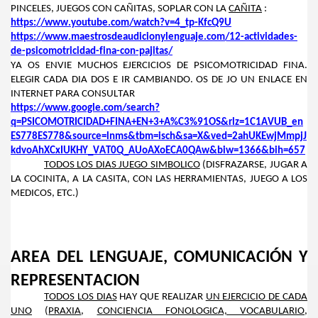
IAS
PINCELES, JUEGOS CON CAÑITAS, SOPLAR CON LA
CAÑITA
:
https://www.youtube.com/watch?v=4_tp-KfcQ9U
https://www.maestrosdeaudicionylenguaje.com/12-actividades-
de-psicomotricidad-fina-con-pajitas/
YA OS ENVIE MUCHOS EJERCICIOS DE PSICOMOTRICIDAD FINA.
S
ELEGIR CADA DIA DOS E IR CAMBIANDO. OS DE JO UN ENLACE EN
INTERNET PARA CONSULTAR
https://www.google.com/search?
q=PSICOMOTRICIDAD+FINA+EN+3+A%C3%91OS&rlz=1C1AVUB_en
ES778ES778&source=lnms&tbm=isch&sa=X&ved=2ahUKEwjMmpjJ
kdvoAhXCxIUKHY_VAT0Q_AUoAXoECA0QAw&biw=1366&bih=657
TODOS LOS DIAS JUEGO SIMBOLICO
(DISFRAZARSE, JUGAR A
LA COCINITA, A LA CASITA, CON LAS HERRAMIENTAS, JUEGO A LOS
MEDICOS, ETC.)
AREA DEL LENGUAJE, COMUNICACIÓN Y
REPRESENTACION
TODOS LOS DIAS
HAY QUE REALIZAR
UN EJERCICIO DE CADA
UNO
(
PRAXIA
,
CONCIENCIA FONOLOGICA, VOCABULARIO,