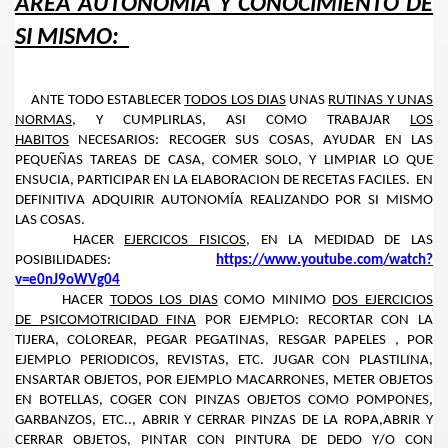
AREA AUTONOMIA Y CONOCIMIENTO DE
SI MISMO
:
INFANTIL
L EOE. LAURA ÁLAMO ROMERO
ANTE TODO ESTABLECER
TODOS LOS DIAS
UNAS
RUTINAS Y UNAS
A GARCÍA SÁNCHEZ
NORMAS
, Y CUMPLIRLAS, ASI COMO TRABAJAR
LOS
HABITOS
NECESARIOS: RECOGER SUS COSAS, AYUDAR EN LAS
PEQUEÑAS TAREAS DE CASA, COMER SOLO, Y LIMPIAR LO QUE
ENSUCIA, PARTICIPAR EN LA ELABORACION DE RECETAS FACILES. EN
DEFINITIVA ADQUIRIR AUTONOMÍA REALIZANDO POR SI MISMO
LAS COSAS.
HACER
EJERCICOS FISICOS
, EN LA MEDIDAD DE LAS
POSIBILIDADES:
https://www.youtube.com/watch?
v=e0nJ9oWVg04
HACER
TODOS LOS DIAS
COMO MINIMO
DOS
EJERCICIOS
DE
PSICO
MOTRICIDAD FINA
POR EJEMPLO: RECORTAR CON LA
TIJERA, COLOREAR, PEGAR PEGATINAS, RESGAR PAPELES , POR
EJE
MPLO PERIODICOS, REVISTAS, ETC.
JUGAR CON PLASTILINA,
ENSARTAR OBJETOS, POR EJEMPLO MACARRONES, METER OBJETOS
EN BOTELLAS, COGER CON PIN
Z
AS OBJETOS COMO POMPONES,
GARBANZOS, ETC..
,
ABRIR Y CERRAR PINZAS DE LA ROPA,ABRIR Y
CERRAR OBJETOS, PINTAR CON PINTURA DE DEDO Y/O CON