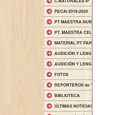
C.NATURALES 6º
PECAI 2019-2020
PT MAESTRA NURIA CHACÓ
PT. MAESTRA CELIA SÁNCH
MATERIAL PT PARA ALUMNAD
AUDICIÓN Y LENGUAJE. AL 
AUDICIÓN Y LENGUAJE. AL 
FOTOS
REPORTEROS de Torrevieja
BIBLIOTECA
ÚLTIMAS NOTICIAS