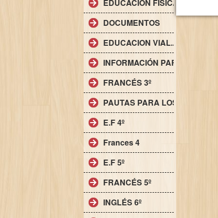
EDUCACIÓN FÍSICA
DOCUMENTOS
EDUCACION VIAL..
INFORMACIÓN PARA LAS FAM
FRANCÉS 3º
PAUTAS PARA LOS CUADER
E.F 4º
Frances 4
E.F 5º
FRANCÉS 5º
INGLÉS 6º