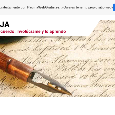
 gratuitamente con
PaginaWebGratis.es
. ¿Quieres tener tu propio sitio web?
EJA
recuerdo, involúcrame y lo aprendo