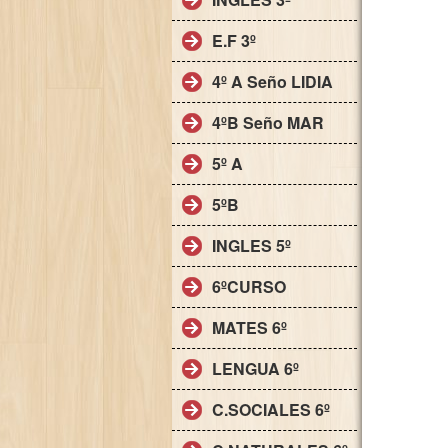
E.F 3º
4º A Seño LIDIA
4ºB Seño MAR
5º A
5ºB
INGLES 5º
6ºCURSO
MATES 6º
LENGUA 6º
C.SOCIALES 6º