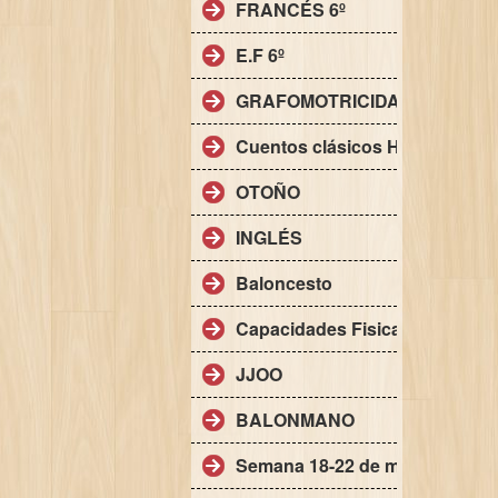
FRANCÉS 6º
E.F 6º
GRAFOMOTRICIDAD FINA
Cuentos clásicos HALLOWEE
OTOÑO
INGLÉS
Baloncesto
Capacidades Fisicas basicas
JJOO
BALONMANO
Semana 18-22 de mayo