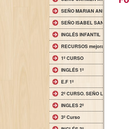
SEÑO MARIAN ANDRADES. IN
SEÑO ISABEL SANTANA. INFA
INGLÉS INFANTIL
RECURSOS mejora y ampliaci
1º CURSO
INGLÉS 1º
E.F 1º
2º CURSO. SEÑO LAURA
INGLES 2º
3º Curso
INGLÉS 3º