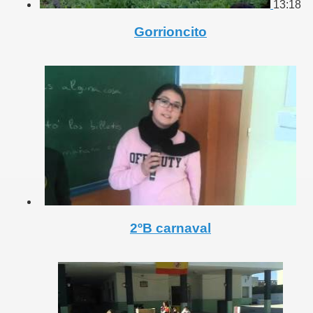
13:18
Gorrioncito
2ºB carnaval