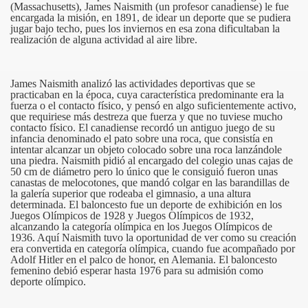
(Massachusetts), James Naismith (un profesor canadiense) le fue
encargada la misión, en 1891, de idear un deporte que se pudiera
jugar bajo techo, pues los inviernos en esa zona dificultaban la
realización de alguna actividad al aire libre.
James Naismith analizó las actividades deportivas que se
practicaban en la época, cuya característica predominante era la
fuerza o el contacto físico, y pensó en algo suficientemente activo,
que requiriese más destreza que fuerza y que no tuviese mucho
contacto físico. El canadiense recordó un antiguo juego de su
infancia denominado el pato sobre una roca, que consistía en
intentar alcanzar un objeto colocado sobre una roca lanzándole
una piedra. Naismith pidió al encargado del colegio unas cajas de
50 cm de diámetro pero lo único que le consiguió fueron unas
canastas de melocotones, que mandó colgar en las barandillas de
la galería superior que rodeaba el gimnasio, a una altura
determinada. El baloncesto fue un deporte de exhibición en los
Juegos Olímpicos de 1928 y Juegos Olímpicos de 1932,
alcanzando la categoría olímpica en los Juegos Olímpicos de
1936. Aquí Naismith tuvo la oportunidad de ver como su creación
era convertida en categoría olímpica, cuando fue acompañado por
Adolf Hitler en el palco de honor, en Alemania. El baloncesto
femenino debió esperar hasta 1976 para su admisión como
deporte olímpico.