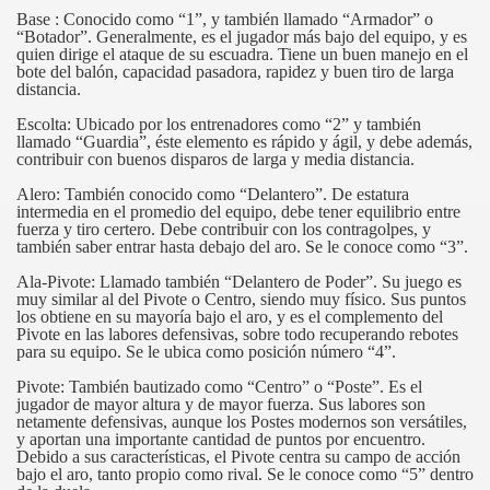
Base : Conocido como “1”, y también llamado “Armador” o
“Botador”. Generalmente, es el jugador más bajo del equipo, y es
quien dirige el ataque de su escuadra. Tiene un buen manejo en el
bote del balón, capacidad pasadora, rapidez y buen tiro de larga
distancia.
Escolta: Ubicado por los entrenadores como “2” y también
llamado “Guardia”, éste elemento es rápido y ágil, y debe además,
contribuir con buenos disparos de larga y media distancia.
Alero: También conocido como “Delantero”. De estatura
intermedia en el promedio del equipo, debe tener equilibrio entre
fuerza y tiro certero. Debe contribuir con los contragolpes, y
también saber entrar hasta debajo del aro. Se le conoce como “3”.
Ala-Pivote: Llamado también “Delantero de Poder”. Su juego es
muy similar al del Pivote o Centro, siendo muy físico. Sus puntos
los obtiene en su mayoría bajo el aro, y es el complemento del
Pivote en las labores defensivas, sobre todo recuperando rebotes
para su equipo. Se le ubica como posición número “4”.
Pivote: También bautizado como “Centro” o “Poste”. Es el
jugador de mayor altura y de mayor fuerza. Sus labores son
netamente defensivas, aunque los Postes modernos son versátiles,
y aportan una importante cantidad de puntos por encuentro.
Debido a sus características, el Pivote centra su campo de acción
bajo el aro, tanto propio como rival. Se le conoce como “5” dentro