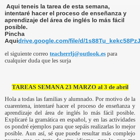
Aqui teneis la tarea de esta semana,
INFANTIL
intentaré hacer el proceso de enseñanza y
aprendizaje del área de inglés lo más fácil
L EOE. LAURA ÁLAMO ROMERO
posible.
Pincha
A GARCÍA SÁNCHEZ
Aqui
drive.google.com/file/d/1s88Tu_kekc58
el siguiente correo
teacherrlj@outlook.es
para
cualquier duda que les surja
TAREAS SEMANA 23 MARZO al 3 de abril
Hola a todas las familias y alumnado. Por motivo de la
cuarentena, intentaré hacer el proceso de enseñanza y
aprendizaje del área de inglés lo más fácil posible.
Explicaré la gramática en español, y en las actividades
os pondré ejemplos para que sepáis realizarlas lo mejor
posible. Aun así, sé que puede resultar más complejo