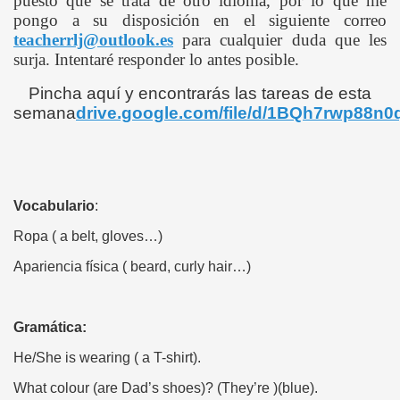
puesto que se trata de otro idioma, por lo que me
IAS
pongo a su disposición en el siguiente correo
teacherrlj@outlook.es
para cualquier duda que les
surja. Intentaré responder lo antes posible
.
S
Pincha aquí y encontrarás las tareas de esta
semana
drive.google.com/file/d/1BQh7rwp88n
Vocabulario
:
Ropa ( a belt, gloves…)
Apariencia física ( beard, curly hair…)
Gramática:
He/She is wearing ( a T
-shirt).
What colour (are Dad’s shoes)? (They’re )(blue).