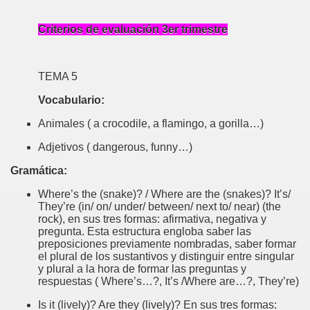
Criterios de evaluación 3er trimestre
TEMA 5
Vocabulario:
Animales ( a crocodile, a flamingo, a gorilla…)
Adjetivos ( dangerous, funny…)
Gramática:
Where’s the (snake)? / Where are the (snakes)? It’s/
They’re (in/ on/ under/ between/ next to/ near) (the
rock), en sus tres formas: afirmativa, negativa y
pregunta.
Esta estructura engloba saber las
preposiciones previamente nombradas, saber formar
el plural de los sustantivos y distinguir entre singular
y plural a la hora de formar las preguntas y
respuestas ( Where’s…?, It’s /Where are…?, They’re)
Is it (lively)? Are they (lively)?
En sus tres formas: