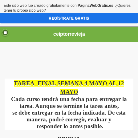
Este sitio web fue creado gratuitamente con
PaginaWebGratis.es
. ¿Quieres
tener tu propio sitio web?
REGÍSTRATE GRATIS
ceiptorrevieja
TAREA FINAL SEMANA 4 MAYO AL 12
IL 3 AÑOS.
MAYO
Cada curso tendrá una fecha para entregar la
NTIL 4 AÑOS
tarea. Aunque se termine la tarea antes,
IL 5 AÑOS.
se debe entregar en la fecha indicada. De esta
manera, podré corregir, evaluar y
responder lo antes posible.